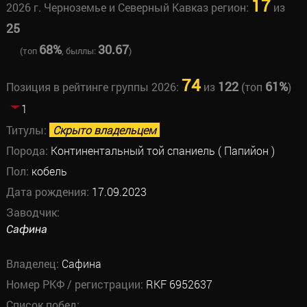
17
2026 г. Черноземье и Северный Кавказ регион:
из
25
68%
30.67
(топ
, быллы:
)
74
122
61%
Позиция в рейтинге группы 2026:
из
(топ
)
1
Титулы:
Скрыто владельцем
Порода:
Континентальный той спаниель ( Папийон )
Пол:
кобель
Дата рождения:
17.09.2023
Заводчик:
Сафина
Владелец:
Сафина
Номер РКФ / регистрации:
RKF 6952637
Список побед: