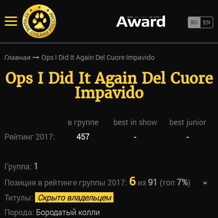
Ops I Did It Again Del Cuore Impavido
Главная
Ops I Did It Again Del Cuore
Impavido
в группе
best in show
best junior
Рейтинг 2017:
457
-
-
1
Группа:
6
91
7%
Позиция в рейтинге группы 2017:
из
(топ
)
=
Титулы:
Скрыто владельцем
Порода:
Бородатый колли