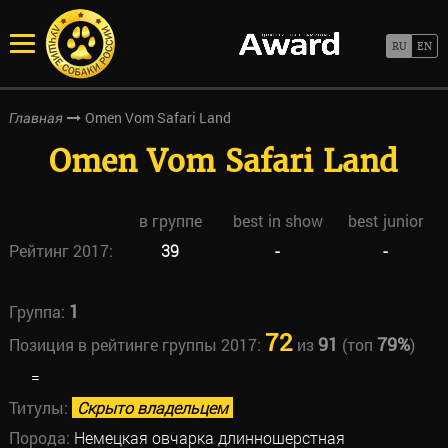
Omen Vom Safari Land
Главная
Omen Vom Safari Land
в группе
best in show
best junior
Рейтинг 2017:
39
-
-
1
Группа:
72
91
79%
Позиция в рейтинге группы 2017:
из
(топ
)
=
Титулы:
Скрыто владельцем
Порода:
Немецкая овчарка длинношерстная