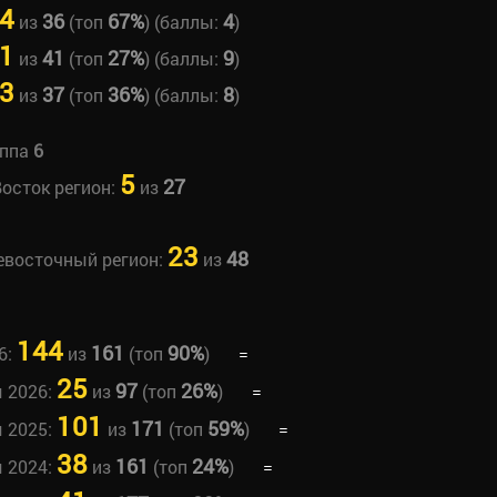
4
36
67%
4
из
(топ
) (баллы:
)
1
41
27%
9
из
(топ
) (баллы:
)
3
37
36%
8
из
(топ
) (баллы:
)
уппа
6
5
27
Восток регион:
из
23
48
невосточный регион:
из
144
161
90%
6:
из
(топ
)
=
25
97
26%
ы 2026:
из
(топ
)
=
101
171
59%
ы 2025:
из
(топ
)
=
38
161
24%
ы 2024:
из
(топ
)
=