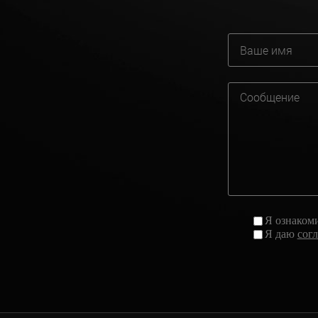
Я ознаком
Я даю
сог