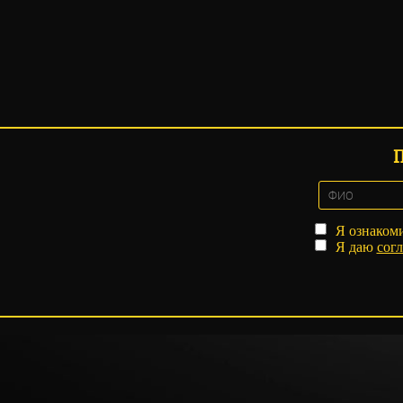
Я ознаком
Я даю
согл