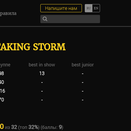
Напишите нам
равила
TAKING STORM
руппе
best in show
best junior
98
13
-
40
-
-
16
-
-
70
-
-
0
32
32%
9
из
(топ
) (баллы:
)