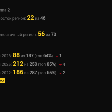
уппа
2
22
46
Восток регион:
из
56
70
невосточный регион:
из
88
137
64%
ы 2026:
из
(топ
)
1
212
250
85%
ы 2025:
из
(топ
)
4
186
287
65%
ы 2022:
из
(топ
)
2
ем