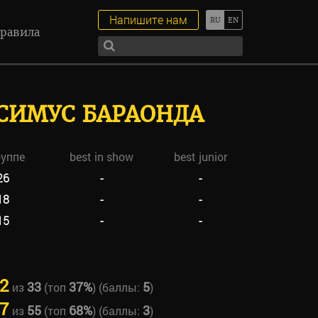
Напишите нам
равила
СИМУС БАРАОНДА
руппе
best in show
best junior
26
-
-
18
-
-
15
-
-
2
33
37%
5
из
(топ
) (баллы:
)
7
55
68%
3
из
(топ
) (баллы:
)