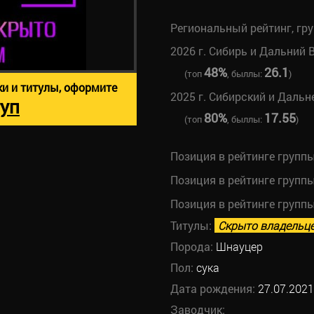
Региональный рейтинг, гр
2026 г. Сибирь и Дальний 
48%
26.1
(топ
, быллы:
)
ки и титулы, оформите
2025 г. Сибирский и Даль
уп
80%
17.55
(топ
, быллы:
)
Позиция в рейтинге групп
Позиция в рейтинге групп
Позиция в рейтинге групп
Титулы:
Скрыто владельц
Порода:
Шнауцер
Пол:
сука
Дата рождения:
27.07.2021
Заводчик: