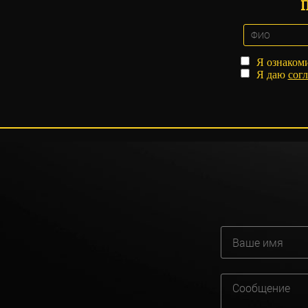
Я ознаком
Я даю
согл