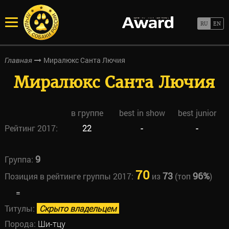
Миралюкс Санта Лючия
Главная
Миралюкс Санта Лючия
в группе
best in show
best junior
Рейтинг 2017:
22
-
-
9
Группа:
70
73
96%
Позиция в рейтинге группы 2017:
из
(топ
)
=
Титулы:
Скрыто владельцем
Порода:
Ши-тцу