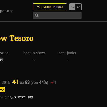
Напишите нам
равила
ow Tesoro
руппе
best in show
best junior
69
-
-
41
93
44%
ы 2018:
из
(топ
)
1
ем
я гладкошерстная