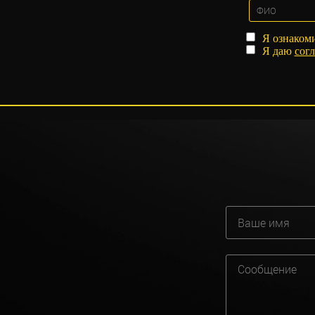
Я ознаком
Я даю
согл