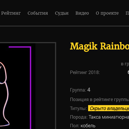
Рейтинг
События
Судьи
Видео
О проекте
П
Magik Rainb
в г
Рейтинг 2018:
4
Группа:
Позиция в рейтинге групп
Титулы:
Скрыто владельц
Порода:
Такса миниатюрна
Пол:
кобель