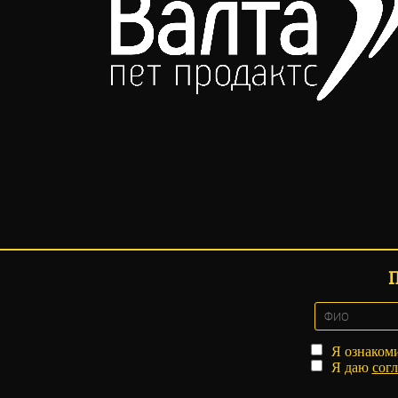
Я ознаком
Я даю
согл