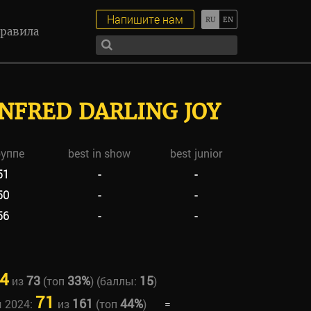
Напишите нам
равила
FRED DARLING JOY
руппе
best in show
best junior
51
-
-
50
-
-
56
-
-
4
73
33%
15
из
(топ
) (баллы:
)
71
161
44%
ы 2024:
из
(топ
)
=