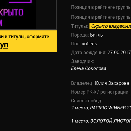
Позиция в рейтинге групп
Позиция в рейтинге групп
Титулы:
Скрыто владельц
Порода:
Бигль
ки и титулы, оформите
уп
Пол:
кобель
Дата рождения:
27.06.2017
Заводчик:
Елена Соколова
Владелец:
Юлия Захарова
Номер РКФ / регистрации:
Список побед:
2 место, PACIFIC WINNER 20
1 место, ЗОЛОТОЙ ЛИСТОПА