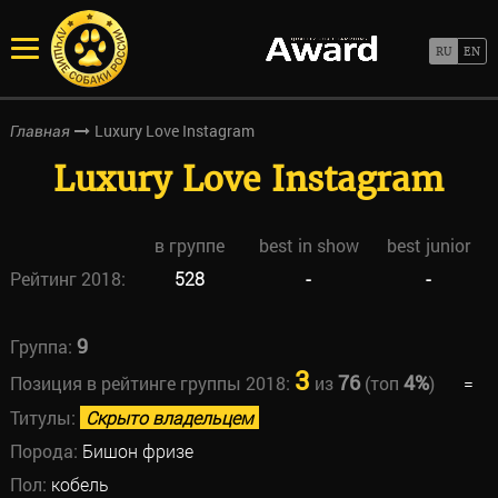
Luxury Love Instagram
Главная
Luxury Love Instagram
в группе
best in show
best junior
Рейтинг 2018:
528
-
-
9
Группа:
3
76
4%
Позиция в рейтинге группы 2018:
из
(топ
)
=
Титулы:
Скрыто владельцем
Порода:
Бишон фризе
Пол:
кобель