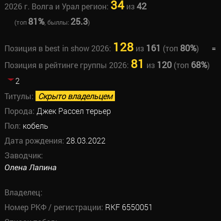
34
42
2026 г. Волга и Урал регион:
из
81%
25.3
(топ
, быллы:
)
128
161
80%
Позиция в best in show 2026:
из
(топ
)
=
81
120
68%
Позиция в рейтинге группы 2026:
из
(топ
)
2
Титулы:
Скрыто владельцем
Порода:
Джек Рассел терьер
Пол:
кобель
Дата рождения:
28.03.2022
Заводчик:
Олена Лапина
Владелец:
Номер РКФ / регистрации:
RKF 6550051