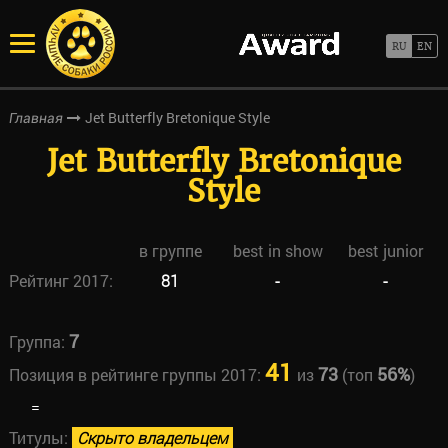
Jet Butterfly Bretonique Style
Главная
Jet Butterfly Bretonique
Style
в группе
best in show
best junior
Рейтинг 2017:
81
-
-
7
Группа:
41
73
56%
Позиция в рейтинге группы 2017:
из
(топ
)
=
Титулы:
Скрыто владельцем