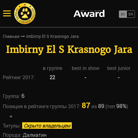
Imbirny El S Krasnogo Jara
Главная
Imbirny El S Krasnogo Jara
в группе
best in show
best junior
Рейтинг 2017:
22
-
-
6
Группа:
87
89
98%
Позиция в рейтинге группы 2017:
из
(топ
)
=
Титулы:
Скрыто владельцем
Порода:
Далматин