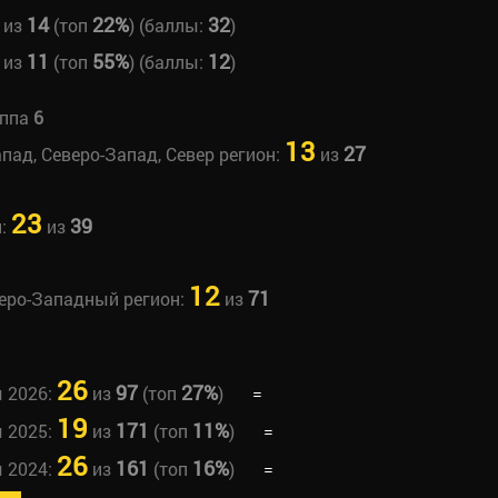
14
22%
32
из
(топ
) (баллы:
)
11
55%
12
из
(топ
) (баллы:
)
уппа
6
13
27
апад, Северо-Запад, Север регион:
из
23
39
н:
из
12
71
веро-Западный регион:
из
26
97
27%
ы 2026:
из
(топ
)
=
19
171
11%
ы 2025:
из
(топ
)
=
26
161
16%
ы 2024:
из
(топ
)
=