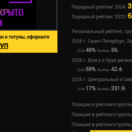
3
Породный рейтинг 2024:
6
Породный рейтинг 2023:
Региональный рейтинг, гр
ки и титулы, оформите
2026 г. Санкт-Петербург, З
уп
49%
55
(топ
, быллы:
)
2026 г. Волга и Урал регио
59%
42.4
(топ
, быллы:
)
2025 г. Центральный и Се
17%
231.9
(топ
, быллы:
)
Позиция в рейтинге групп
Позиция в рейтинге групп
Позиция в рейтинге групп