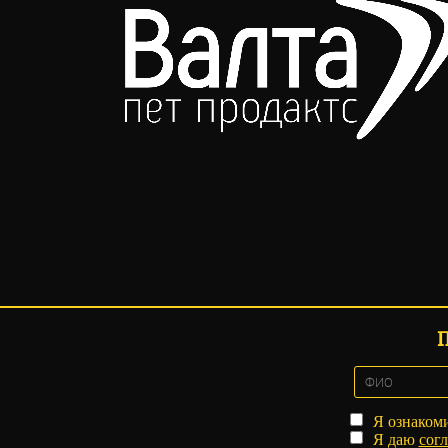
Я ознаком
Я даю
согл