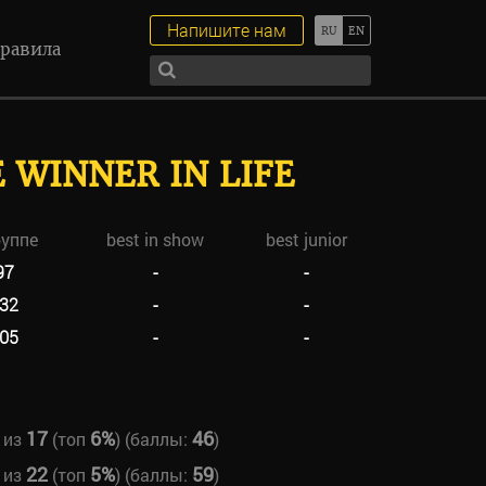
Напишите нам
равила
E WINNER IN LIFE
руппе
best in show
best junior
97
-
-
32
-
-
05
-
-
17
6%
46
из
(топ
) (баллы:
)
22
5%
59
из
(топ
) (баллы:
)