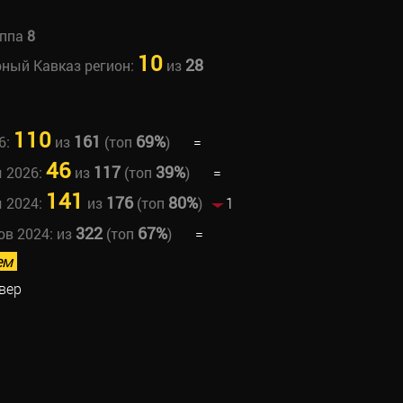
уппа
8
10
28
рный Кавказ регион:
из
110
161
69%
6:
из
(топ
)
=
46
117
39%
ы 2026:
из
(топ
)
=
141
176
80%
ы 2024:
из
(топ
)
1
322
67%
ов 2024:
из
(топ
)
=
ем
вер