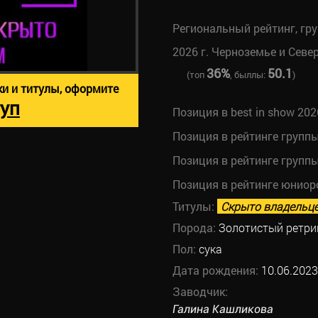
Региональный рейтинг, гр
2026 г. Черноземье и Севе
36%
50.1
(топ
, быллы:
)
ки и титулы, оформите
уп
Позиция в best in show 202
Позиция в рейтинге групп
Позиция в рейтинге групп
Позиция в рейтинге юниор
Титулы:
Скрыто владельц
Порода:
Золотистый ретри
Пол:
сука
Дата рождения:
10.06.2023
Заводчик:
Галина Кашликова