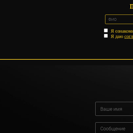
Я ознаком
Я даю
согл