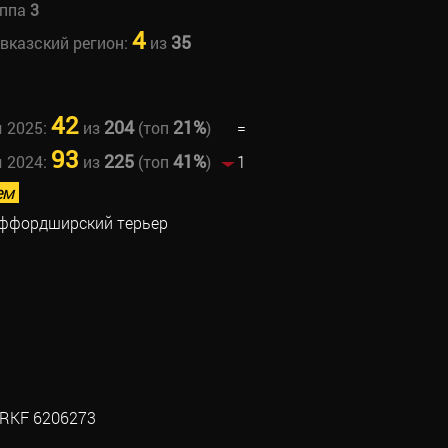
уппа
3
4
35
авказский регион:
из
42
204
21%
ы 2025:
из
(топ
)
=
93
225
41%
ы 2024:
из
(топ
)
1
ем
аффордширский терьер
RKF 6206273