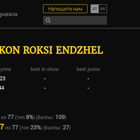
Напишите нам
равила
KON ROKSI ENDZHEL
руппе
best in show
best junior
23
-
-
44
-
-
77
8%
109
из
(топ
) (баллы:
)
7
77
23%
27
из
(топ
) (баллы:
)