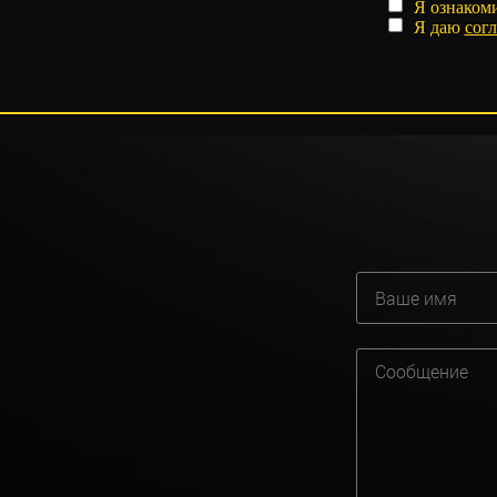
Я ознаком
Я даю
согл