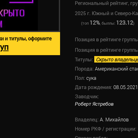
Региональный рейтинг, гр
2025 г. Южный и Северо-К
12%
123.12
(топ
, быллы:
)
ки и титулы, оформите
Позиция в рейтинге групп
уп
Позиция в рейтинге групп
Титулы:
Скрыто владельц
Порода:
Американский ст
Пол:
сука
Дата рождения:
08.05.2021
Заводчик:
Роберт Ястребов
Владелец:
А. Михайлов
Номер РКФ / регистрации:
Список побед: