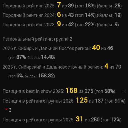
7
39
18%
25
Породный рейтинг 2025:
из
(топ
) (баллы:
)
6
43
14%
19
Породный рейтинг 2024:
из
(топ
) (баллы:
)
9
42
22%
9
Породный рейтинг 2023:
из
(топ
) (баллы:
)
Региональный рейтинг, группа
2
40
46
2026 г. Сибирь и Дальний Восток регион:
из
87%
14.48
(топ
, быллы:
)
4
70
2025 г. Сибирский и Дальневосточный регион:
из
6%
158.32
(топ
, быллы:
)
158
275
58%
Позиция в best in show 2025:
из
(топ
)
=
125
137
91%
Позиция в рейтинге группы 2026:
из
(топ
)
3
31
250
12%
Позиция в рейтинге группы 2025:
из
(топ
)