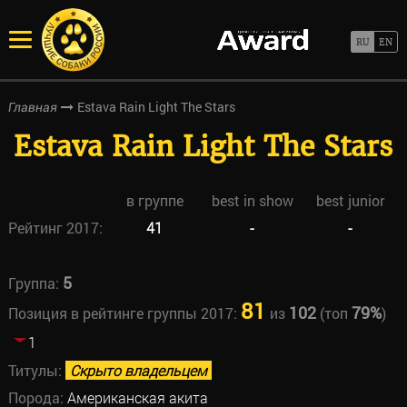
Estava Rain Light The Stars
Главная
Estava Rain Light The Stars
в группе
best in show
best junior
Рейтинг 2017:
41
-
-
5
Группа:
81
102
79%
Позиция в рейтинге группы 2017:
из
(топ
)
1
Титулы:
Скрыто владельцем
Порода:
Американская акита