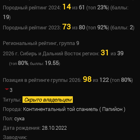
14
61
23%
Породный рейтинг 2024:
из
(топ
) (баллы:
19
)
73
80
92%
2
Породный рейтинг 2023:
из
(топ
) (баллы:
)
Региональный рейтинг, группа
9
31
39
2026 г. Сибирь и Дальний Восток регион:
из
80%
19.55
(топ
, быллы:
)
98
122
80%
Позиция в рейтинге группы 2026:
из
(топ
)
3
Титулы:
Скрыто владельцем
Порода:
Континентальный той спаниель ( Папийон )
Пол:
сука
Дата рождения:
28.10.2022
Заводчик: