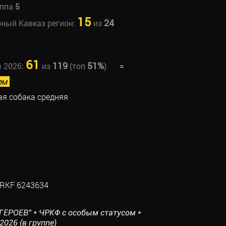
уппа
5
15
24
рный Кавказ регион:
из
61
119
51%
ы 2026:
из
(топ
)
=
ем
ая собака средняя
RKF 6243634
ГЕРОЕВ" * ЧРКФ с особым статусом *
026 (в группе)