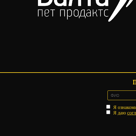
Я ознаком
Я даю
согл