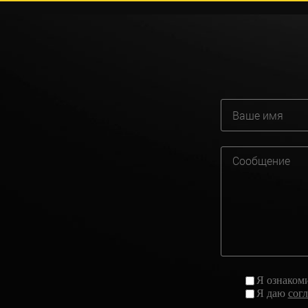
Я ознаком
Я даю
сог