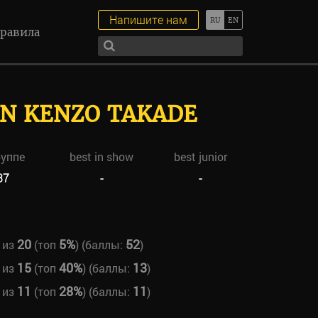
Напишите нам
равила
N KENZO TAKADE
руппе
best in show
best junior
37
-
-
20
5%
52
из
(топ
) (баллы:
)
15
40%
13
из
(топ
) (баллы:
)
11
28%
11
из
(топ
) (баллы:
)