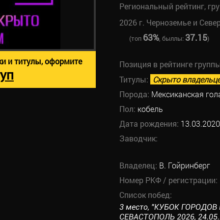
Региональный рейтинг, гр
2026 г. Черноземье и Севе
63%
37.15
(топ
, быллы:
)
ки и титулы, оформите
Позиция в рейтинге групп
уп
Титулы:
Скрыто владельц
Порода:
Мексиканская гол
Пол:
кобель
Дата рождения:
13.03.2020
Заводчик:
Владелец:
В. Гойринберг
Номер РКФ / регистрации:
Список побед:
3 место, "КУБОК ГОРОДОВ 
СЕВАСТОПОЛЬ 2026, 24.05.2