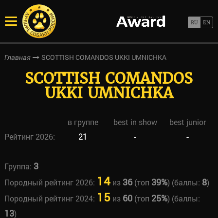
SCOTTISH COMANDOS UKKI UMNICHKA
Главная
SCOTTISH COMANDOS
UKKI UMNICHKA
в группе
best in show
best junior
Рейтинг 2026:
21
-
-
3
Группа:
14
36
39%
8
Породный рейтинг 2026:
из
(топ
) (баллы:
)
15
60
25%
Породный рейтинг 2024:
из
(топ
) (баллы:
13
)