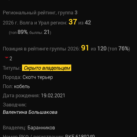
Региональный рейтинг, группа
3
37
42
2026 г. Волга и Урал регион:
из
89%
21
(топ
, быллы:
)
91
120
76%
Позиция в рейтинге группы 2026:
из
(топ
)
2
Титулы:
Скрыто владельцем
Порода:
Скотч терьер
Пол:
кобель
Дата рождения:
19.02.2021
Заводчик:
Валентина Большакова
Владелец:
Баранников
Номер РКФ / регистрации:
RKF 6189249