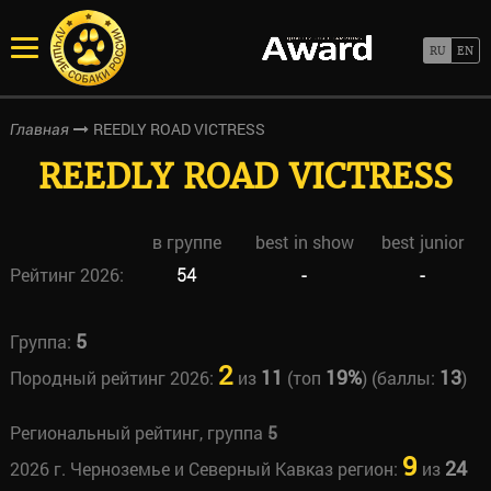
REEDLY ROAD VICTRESS
Главная
REEDLY ROAD VICTRESS
в группе
best in show
best junior
Рейтинг 2026:
54
-
-
5
Группа:
2
11
19%
13
Породный рейтинг 2026:
из
(топ
) (баллы:
)
Региональный рейтинг, группа
5
9
24
2026 г. Черноземье и Северный Кавказ регион:
из