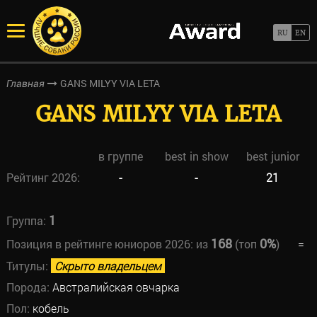
GANS MILYY VIA LETA
Главная
GANS MILYY VIA LETA
в группе
best in show
best junior
Рейтинг 2026:
-
-
21
1
Группа:
168
0%
Позиция в рейтинге юниоров 2026:
из
(топ
)
=
Титулы:
Скрыто владельцем
Порода:
Австралийская овчарка
Пол:
кобель