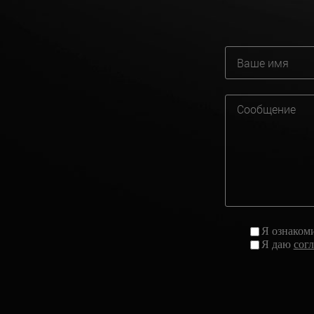
Я ознаком
Я даю
сог