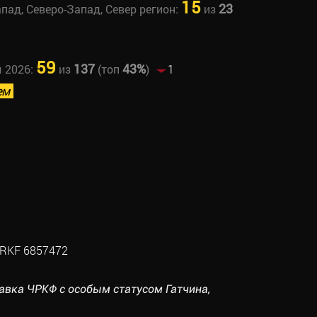
15
23
апад, Северо-Запад, Север регион:
из
59
137
43%
ы 2026:
из
(топ
)
1
ем
RKF 6857472
тавка ЧРКФ с особым статусом Гатчина,