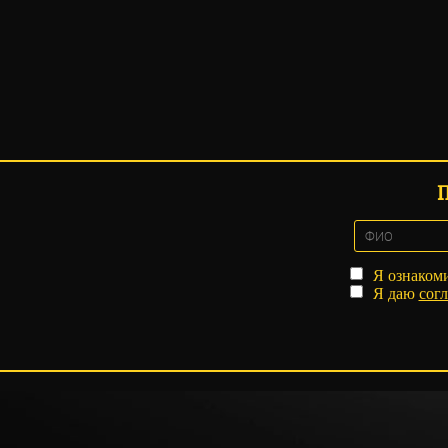
Я ознаком
Я даю
согл