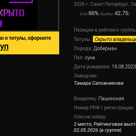
2026 г. Санкт-Петербург, З
66%
42.75
(топ
, быллы:
)
Позиция в рейтинге групп
ки и титулы, оформите
Титулы:
Скрыто владельц
уп
Порода:
Доберман
Пол:
сука
Дата рождения:
19.08.2023
Заводчик:
Тамара Сапожникова
Владелец:
Пашинская
Номер РКФ / регистрации:
Список побед:
2 место, Рейтинговая выс
02.05.2026 (в группе)