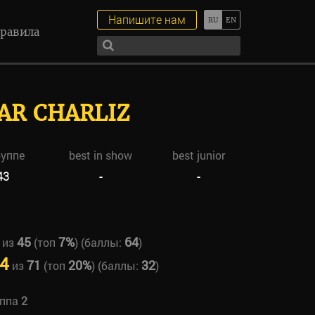
Напишите нам
равила
AR CHARLIZ
руппе
best in show
best junior
43
-
-
45
7%
64
из
(топ
) (баллы:
)
4
71
20%
32
из
(топ
) (баллы:
)
уппа
2