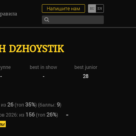
Напишите нам
равила
SH DZHOYSTIK
руппе
best in show
best junior
-
-
28
26
35%
9
из
(топ
) (баллы:
)
156
26%
ов 2026:
из
(топ
)
=
ем