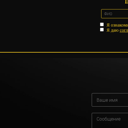
Я ознаком
Я даю
согл