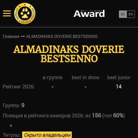
ALMADINAKS DOVERIE BESTSENNO
Главная
ALMADINAKS DOVERIE
BESTSENNO
в группе
best in show
best junior
Рейтинг 2026:
-
-
14
9
Группа:
156
60%
Позиция в рейтинге юниоров 2026:
из
(топ
)
=
Титулы:
Скрыто владельцем