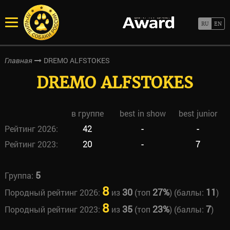
DREMO ALFSTOKES
Главная
DREMO ALFSTOKES
в группе
best in show
best junior
Рейтинг 2026:
42
-
-
Рейтинг 2023:
20
-
7
5
Группа:
8
30
27%
11
Породный рейтинг 2026:
из
(топ
) (баллы:
)
8
35
23%
7
Породный рейтинг 2023:
из
(топ
) (баллы:
)