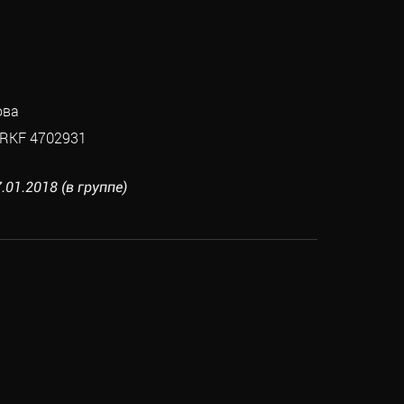
ова
RKF 4702931
.01.2018 (в группе)