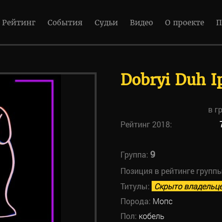
Рейтинг
События
Судьи
Видео
О проекте
П
Dobryi Duh Ip
в г
Рейтинг 2018:
9
Группа:
Позиция в рейтинге групп
Титулы:
Скрыто владельц
Порода:
Мопс
Пол:
кобель