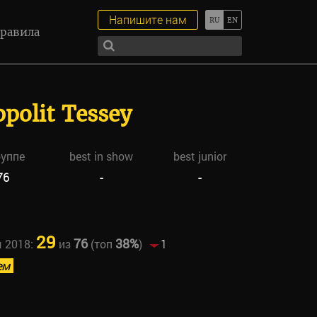
Напишите нам
равила
polit Tessey
руппе
best in show
best junior
76
-
-
29
76
38%
ы 2018:
из
(топ
)
1
ем