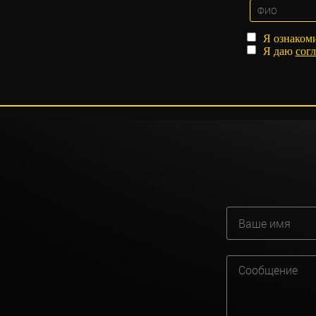
Я ознаком
Я даю
согл