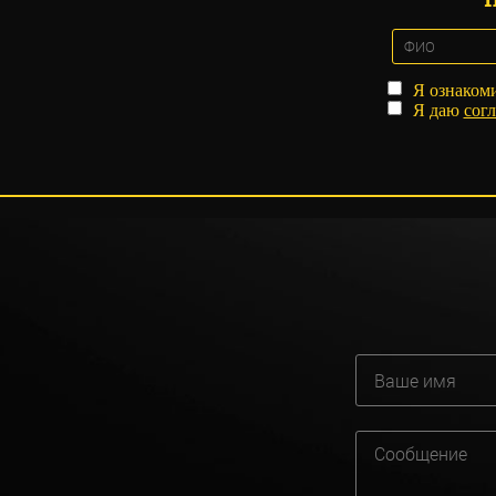
Я ознаком
Я даю
согл