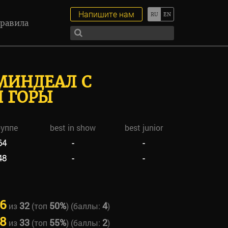
Напишите нам
равила
МИНДЕАЛ С
 ГОРЫ
руппе
best in show
best junior
64
-
-
48
-
-
6
32
50%
4
из
(топ
) (баллы:
)
8
33
55%
2
из
(топ
) (баллы:
)