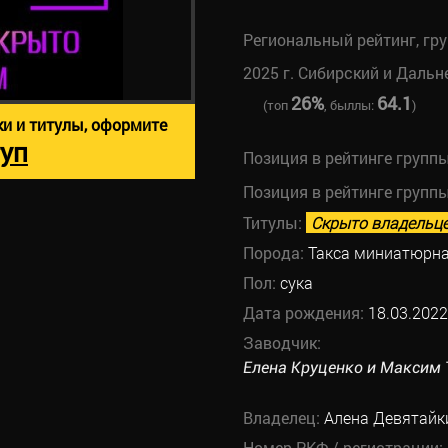
Региональный рейтинг, гр
2025 г. Сибирский и Даль
26%
64.1
(топ
, быллы:
)
ки и титулы, оформите
уп
Позиция в рейтинге групп
Позиция в рейтинге групп
Титулы:
Скрыто владельц
Порода:
Такса миниатюрн
Пол:
сука
Дата рождения:
18.03.2022
Заводчик:
Елена Круценко и Максим 
Владелец:
Алена Девятайк
Номер РКФ / регистрации: