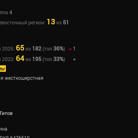
уппа
4
13
51
невосточный регион:
из
65
182
36%
ы 2025:
из
(топ
)
1
64
195
33%
ы 2023:
из
(топ
)
=
ем
ая жесткошерстная
Титов
ина
RKF 6476519