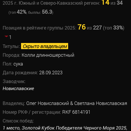
14
34
2025 г. Южный и Северо-Кавказский регион:
из
42%
56.3
(топ
, быллы:
)
76
227
33%
Позиция в рейтинге группы 2025:
из
(топ
)
1
Титулы:
Скрыто владельцем
Порода:
Колли длинношерстный
Пол:
сука
Дата рождения:
28.09.2023
Заводчик:
Новиславские
Владелец:
Олег Новиславский & Светлана Новиславская
Номер РКФ / регистрации:
RKF 6814191
Список побед:
1 место, Золотой Кубок Победителя Черного Моря 2025,