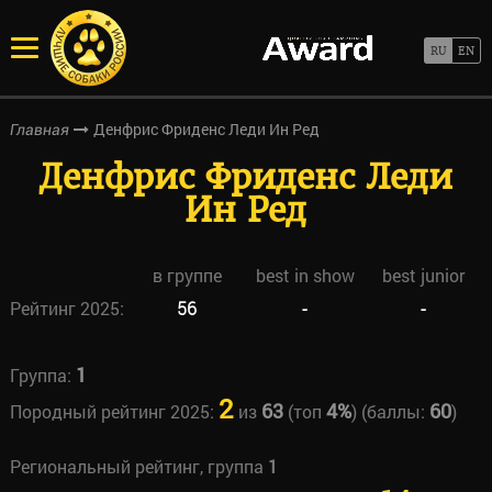
Денфрис Фриденс Леди Ин Ред
Главная
Денфрис Фриденс Леди
Ин Ред
в группе
best in show
best junior
Рейтинг 2025:
56
-
-
1
Группа:
2
63
4%
60
Породный рейтинг 2025:
из
(топ
) (баллы:
)
Региональный рейтинг, группа
1