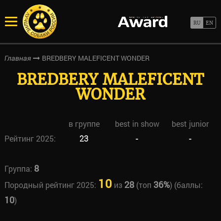
BREDBERY MALEFICENT WONDER
Главная
BREDBERY MALEFICENT
WONDER
в группе
best in show
best junior
Рейтинг 2025:
23
-
-
8
Группа:
10
28
36%
Породный рейтинг 2025:
из
(топ
) (баллы:
10
)