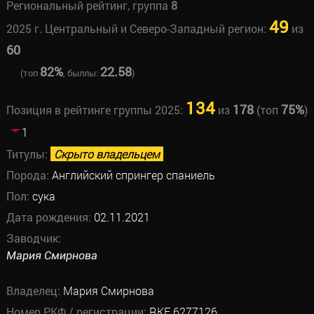
Региональный рейтинг, группа
8
49
2025 г. Центральный и Северо-Западный регион:
из
60
82%
22.58
(топ
, быллы:
)
134
178
75%
Позиция в рейтинге группы 2025:
из
(топ
)
1
Титулы:
Скрыто владельцем
Порода:
Английский спрингер спаниель
Пол:
сука
Дата рождения:
02.11.2021
Заводчик:
Мария Смирнова
Владелец:
Мария Смирнова
Номер РКФ / регистрации:
RKF 6277126