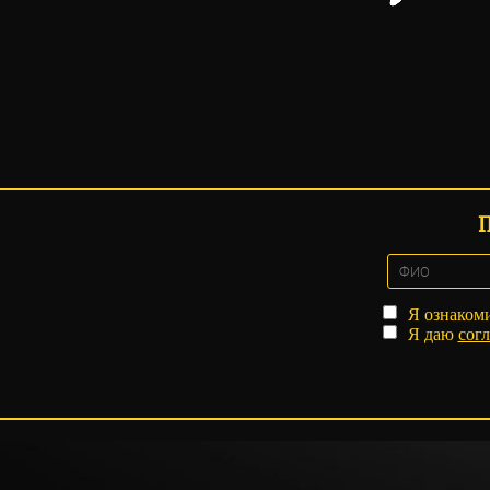
Я ознаком
Я даю
согл