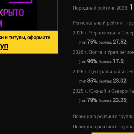
1
Породный рейтинг 2023:
Региональный рейтинг, гр
2026 г. Черноземье и Севе
ки и титулы, оформите
75%
27.52
(топ
, быллы:
)
уп
2026 г. Волга и Урал регио
96%
17.5
(топ
, быллы:
)
2025 г. Центральный и Се
85%
23.02
(топ
, быллы:
)
2025 г. Южный и Северо-К
79%
23.25
(топ
, быллы:
)
Позиция в рейтинге групп
Позиция в рейтинге групп