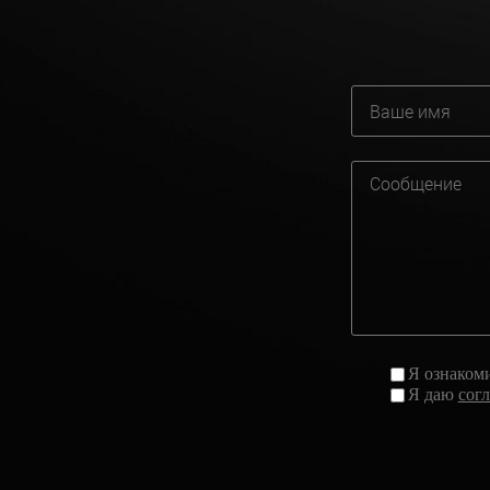
Я ознаком
Я даю
сог