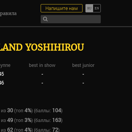
Напишите нам
равила
LAND YOSHIHIROU
руппе
best in show
best junior
45
-
-
46
-
-
30
4%
104
из
(топ
) (баллы:
)
49
3%
163
из
(топ
) (баллы:
)
62
4%
72
из
(топ
) (баллы:
)