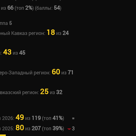
66
2%
54
из
(топ
) (баллы:
)
уппа
5
18
24
рный Кавказ регион:
из
43
45
н:
из
60
71
веро-Западный регион:
из
25
32
авказский регион:
из
49
119
41%
ы 2026:
из
(топ
)
=
80
207
39%
ы 2025:
из
(топ
)
3