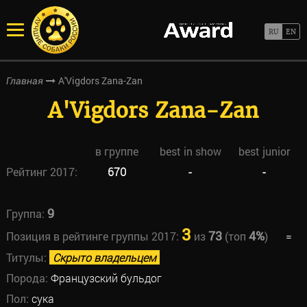
A'Vigdors Zana-Zan
Главная
A'Vigdors Zana-Zan
в группе
best in show
best junior
Рейтинг 2017:
670
-
-
9
Группа:
3
73
4%
Позиция в рейтинге группы 2017:
из
(топ
)
=
Титулы:
Скрыто владельцем
Порода:
Французский бульдог
Пол:
сука