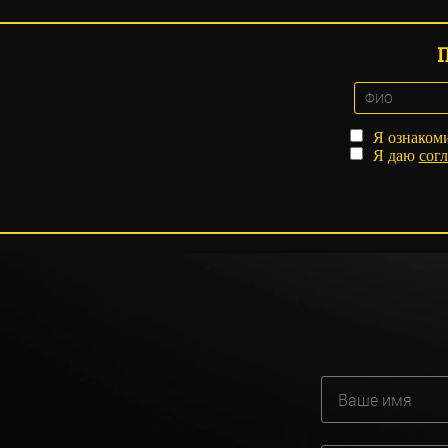
Я ознаком
Я даю
согл