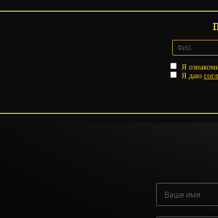
Я ознаком
Я даю
согл