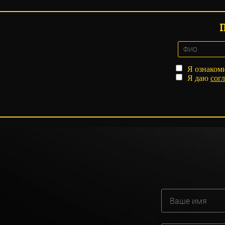
Я ознаком
Я даю
согл