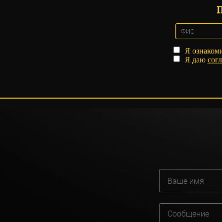
Я ознаком
Я даю
согл