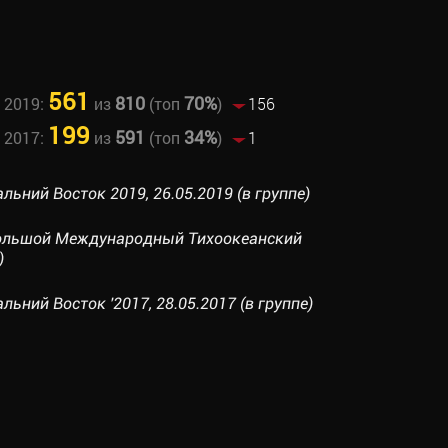
561
810
70%
 2019:
из
(топ
)
156
199
591
34%
 2017:
из
(топ
)
1
альний Восток 2019, 26.05.2019 (в группе)
 Большой Международный Тихоокеанский
)
альний Восток '2017, 28.05.2017 (в группе)