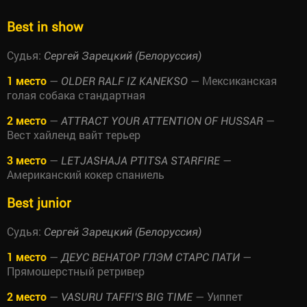
Best in show
Судья:
Сергей Зарецкий (Белоруссия)
1 место
—
— Мексиканская
OLDER RALF IZ KANEKSO
голая собака стандартная
2 место
—
—
ATTRACT YOUR ATTENTION OF HUSSAR
Вест хайленд вайт терьер
3 место
—
—
LETJASHAJA PTITSA STARFIRE
Американский кокер спаниель
Best junior
Судья:
Сергей Зарецкий (Белоруссия)
1 место
—
—
ДЕУС ВЕНАТОР ГЛЭМ СТАРС ПАТИ
Прямошерстный ретривер
2 место
—
— Уиппет
VASURU TAFFI'S BIG TIME