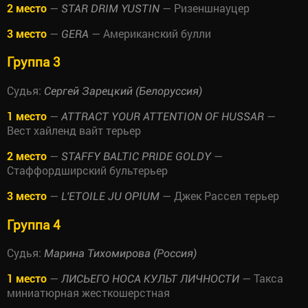
2 место
—
— Ризеншнауцер
STAR DRIM YUSTIN
3 место
—
— Американский булли
GERA
Группа 3
Судья:
Сергей Зарецкий (Белоруссия)
1 место
—
—
ATTRACT YOUR ATTENTION OF HUSSAR
Вест хайленд вайт терьер
2 место
—
—
STAFFY BALTIC PRIDE GOLDY
Стаффордширский бультерьер
3 место
—
— Джек Рассел терьер
L'ETOILE JU OPIUM
Группа 4
Судья:
Марина Тихомирова (Россия)
1 место
—
— Такса
ЛИСЬЕГО НОСА КУЛЬТ ЛИЧНОСТИ
миниатюрная жесткошерстная