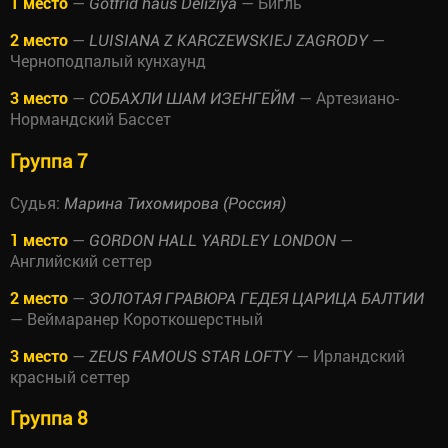
1 место
—
— Бигль
Gotfrid haus Deliziya
2 место
—
—
LUISIANA Z KARCZEWSKIEJ ZAGRODY
Черноподпалый кунхаунд
3 место
—
— Артезиано-
СОБАХЛИ ШАМ ИЗЕНГЕЙМ
Нормандский Бассет
Группа 7
Судья:
Марина Тихомирова (Россия)
1 место
—
—
GORDON HALL YARDLEY LONDON
Английский сеттер
2 место
—
ЗОЛОТАЯ ГРАВЮРА ГЕДЕЯ ЦАРИЦА БАЛТИИ
— Веймаранер Короткошерстный
3 место
—
— Ирландский
ZEUS FAMOUS STAR LOFTY
красный сеттер
Группа 8