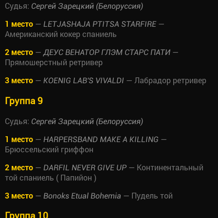
Судья:
Сергей Зарецкий (Белоруссия)
1 место
—
—
LETJASHAJA PTITSA STARFIRE
Американский кокер спаниель
2 место
—
—
ДЕУС ВЕНАТОР ГЛЭМ СТАРС ПАТИ
Прямошерстный ретривер
3 место
—
— Лабрадор ретривер
KOENIG LAB'S VIVALDI
Группа 9
Судья:
Сергей Зарецкий (Белоруссия)
1 место
—
—
HARPERSBAND MAKE A KILLING
Брюссельский гриффон
2 место
—
— Континентальный
DARFIL NEVER GIVE UP
той спаниель ( Папийон )
3 место
—
— Пудель той
Bonoks Etual Bohemia
Группа 10