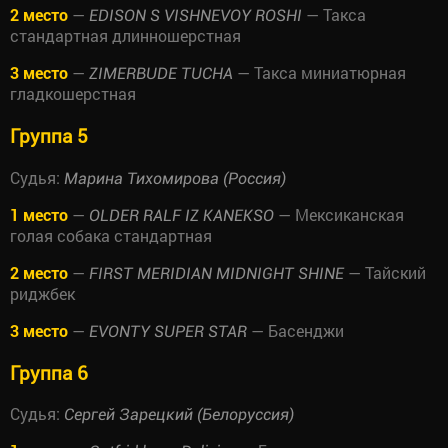
2 место
—
— Такса
EDISON S VISHNEVOY ROSHI
стандартная длинношерстная
3 место
—
— Такса миниатюрная
ZIMERBUDE TUCHA
гладкошерстная
Группа 5
Судья:
Марина Тихомирова (Россия)
1 место
—
— Мексиканская
OLDER RALF IZ KANEKSO
голая собака стандартная
2 место
—
— Тайский
FIRST MERIDIAN MIDNIGHT SHINE
риджбек
3 место
—
— Басенджи
EVONTY SUPER STAR
Группа 6
Судья:
Сергей Зарецкий (Белоруссия)