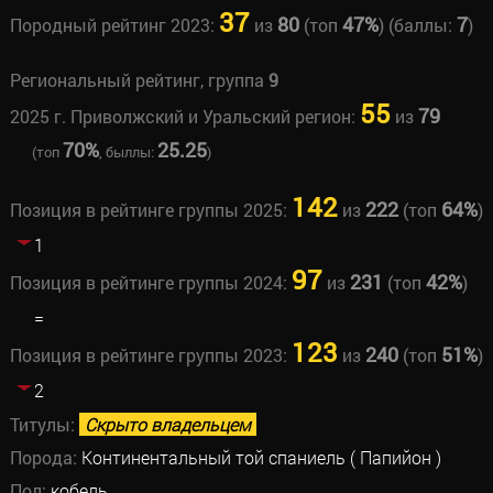
37
80
47%
7
Породный рейтинг 2023:
из
(топ
) (баллы:
)
Региональный рейтинг, группа
9
55
79
2025 г. Приволжский и Уральский регион:
из
70%
25.25
(топ
, быллы:
)
142
222
64%
Позиция в рейтинге группы 2025:
из
(топ
)
1
97
231
42%
Позиция в рейтинге группы 2024:
из
(топ
)
=
123
240
51%
Позиция в рейтинге группы 2023:
из
(топ
)
2
Титулы:
Скрыто владельцем
Порода:
Континентальный той спаниель ( Папийон )
Пол:
кобель