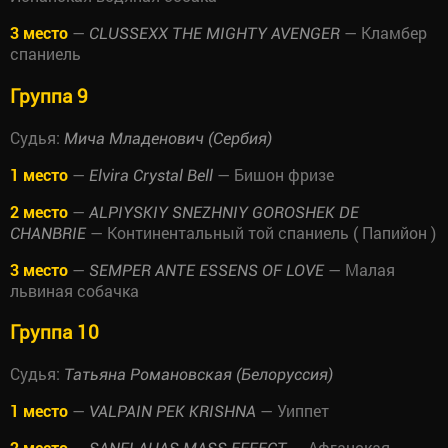
3 место
—
— Кламбер
CLUSSEXX THE MIGHTY AVENGER
спаниель
Группа 9
Судья:
Мича Младенович (Сербия)
1 место
—
— Бишон фризе
Elvira Crystal Bell
2 место
—
ALPIYSKIY SNEZHNIY GOROSHEK DE
— Континентальный той спаниель ( Папийон )
CHANBRIE
3 место
—
— Малая
SEMPER ANTE ESSENS OF LOVE
львиная собачка
Группа 10
Судья:
Татьяна Романовская (Белоруссия)
1 место
—
— Уиппет
VALPAIN PEK KRISHNA
2 место
—
— Афганская