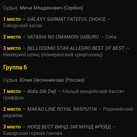
Судья:
Мича Младенович (Сербия)
1 место
—
—
GALAXY SARMAT FATEFUL CHOICE
Сибирский хаски
2 место
—
— Сиба
VATASHI NO OMAMORI SABURU
3 место
—
—
BELLISSIMO STAR ALLEGRO BEST OF BEST
Немецкий шпиц (померанский, цвергшпиц)
Группа 6
Судья:
Юлия Овсянникова (Россия)
1 место
—
— Малый вандейский бассет
Aldia Dik Dejl
гриффон
2 место
—
— Родезийский
MAKAO LINE ROYAL RASPUTIN
риджбек
3 место
—
—
НОРД ВЕСТ ВИНД ЗИГМУНД ФРЕЙД
Баварская горная гончая