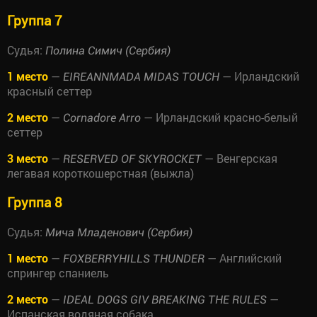
Группа 7
Судья:
Полина Симич (Сербия)
1 место
—
— Ирландский
EIREANNMADA MIDAS TOUCH
красный сеттер
2 место
—
— Ирландский красно-белый
Cornadore Arro
сеттер
3 место
—
— Венгерская
RESERVED OF SKYROCKET
легавая короткошерстная (выжла)
Группа 8
Судья:
Мича Младенович (Сербия)
1 место
—
— Английский
FOXBERRYHILLS THUNDER
спрингер спаниель
2 место
—
—
IDEAL DOGS GIV BREAKING THE RULES
Испанская водяная собака