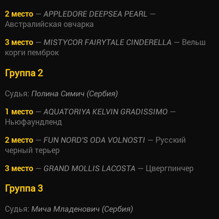
2 место
—
—
APPLEDORE DEEPSEA PEARL
Австралийская овчарка
3 место
—
— Вельш
MISTYCOR FAIRYTALE CINDERELLA
корги пемброк
Группа 2
Судья:
Полина Симич (Сербия)
1 место
—
—
AQUATORIYA KELVIN GRADISSIMO
Ньюфаундленд
2 место
—
— Русский
FUN NORD'S ODA VOLNOSTI
черный терьер
3 место
—
— Цвергпинчер
GRAND MOLLIS LACOSTA
Группа 3
Судья:
Мича Младенович (Сербия)