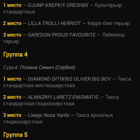
1 место
—
— Бультерьер
GJUNP KREPKIY ORESHEK
стандартный
2 место
—
— Керри блю терьер
LILLA TROLLI HERRIOT
3 место
—
— Лейкленд
SAREDON PROUD FAVOURITE
терьер
Группа 4
Судья:
Полина Симич (Сербия)
1 место
—
— Такса
DIAMOND DITIKRIS OLIVER BIG BOY
стандартная жесткошерстная
2 место
—
— Такса
ALMAZNYI LARETZ ENIGMATIC
стандартная гладкошерстная
3 место
—
— Такса кроличья
Lisego Nosa Yarilo
гладкошерстная
Группа 5