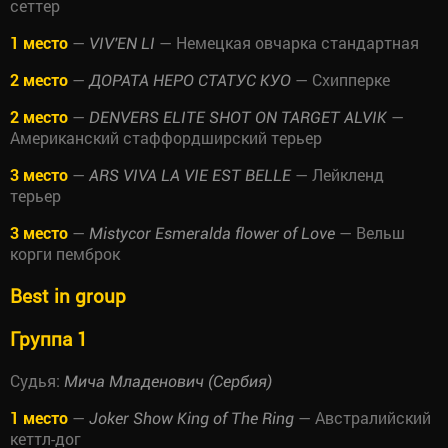
сеттер
1 место
—
— Немецкая овчарка стандартная
VIV'EN LI
2 место
—
— Схипперке
ДОРАТА НЕРО СТАТУС КУО
2 место
—
—
DENVERS ELITE SHOT ON TARGET ALVIK
Американский стаффордширский терьер
3 место
—
— Лейкленд
ARS VIVA LA VIE EST BELLE
терьер
3 место
—
— Вельш
Mistycor Esmeralda flower of Love
корги пемброк
Best in group
Группа 1
Судья:
Мича Младенович (Сербия)
1 место
—
— Австралийский
Joker Show King of The Ring
кеттл-дог