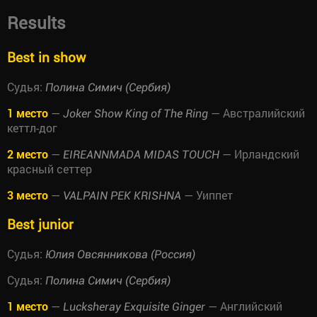
Results
Best in show
Судья:
Полина Симич (Сербия)
1 место
—
— Австралийский
Joker Show King of The Ring
кеттл-дог
2 место
—
— Ирландский
EIREANNMADA MIDAS TOUCH
красный сеттер
3 место
—
— Уиппет
VALPAIN PEK KRISHNA
Best junior
Судья:
Юлия Овсянникова (Россия)
Судья:
Полина Симич (Сербия)
1 место
—
— Английский
Lucksheray Exquisite Ginger