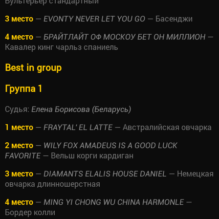
Бультерьер стандартный
3 место
—
— Басенджи
EVONTY NEVER LET YOU GO
4 место
—
—
БРАЙТЛАЙТ ОФ МОСКОУ БЕТ ОН МИЛЛИОН
Кавалер кинг чарльз спаниель
Best in group
Группа 1
Судья:
Елена Борисова (Беларусь)
1 место
—
— Австралийская овчарка
FRAYTAL' EL LATTE
2 место
—
WILY FOX AMADEUS IS A GOOD LUCK
— Вельш корги кардиган
FAVORITE
3 место
—
— Немецкая
DIAMANTS ELALIS HOUSE DANIEL
овчарка длинношерстная
4 место
—
—
MING YI CHONG WU CHINA HARMONLE
Бордер колли