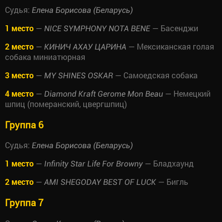
Судья:
Елена Борисова (Беларусь)
1 место
—
— Басенджи
NICE SYMPHONY NOTA BENE
2 место
—
— Мексиканская голая
КИНИЧ АХАУ ЦАРИНА
собака миниатюрная
3 место
—
— Самоедская собака
MY SHINES OSKAR
4 место
—
— Немецкий
Diamond Kraft Gerome Mon Beau
шпиц (померанский, цвергшпиц)
Группа 6
Судья:
Елена Борисова (Беларусь)
1 место
—
— Бладхаунд
Infinity Star Life For Browny
2 место
—
— Бигль
AMI SHEGODAY BEST OF LUCK
Группа 7