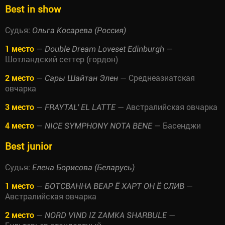
Best in show
Судья:
Ольга Косарева (Россия)
1 место
—
—
Double Dream Loveset Edinburgh
Шотландский сеттер (гордон)
2 место
—
— Среднеазиатская
Сары Шайтан Элен
овчарка
3 место
—
— Австралийская овчарка
FRAYTAL' EL LATTE
4 место
—
— Басенджи
NICE SYMPHONY NOTA BENE
Best junior
Судья:
Елена Борисова (Беларусь)
1 место
—
—
БОТСВАННА ВЕАР Ё ХАРТ ОН Ё СЛИВ
Австралийская овчарка
2 место
—
—
NORD VIND IZ ZAMKA SHARBULE