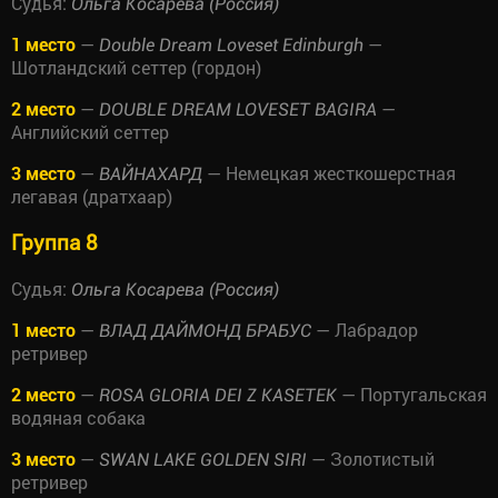
Судья:
Ольга Косарева (Россия)
1 место
—
—
Double Dream Loveset Edinburgh
Шотландский сеттер (гордон)
2 место
—
—
DOUBLE DREAM LOVESET BAGIRA
Английский сеттер
3 место
—
— Немецкая жесткошерстная
ВАЙНАХАРД
легавая (дратхаар)
Группа 8
Судья:
Ольга Косарева (Россия)
1 место
—
— Лабрадор
ВЛАД ДАЙМОНД БРАБУС
ретривер
2 место
—
— Португальская
ROSA GLORIA DEI Z KASETEK
водяная собака
3 место
—
— Золотистый
SWAN LAKE GOLDEN SIRI
ретривер