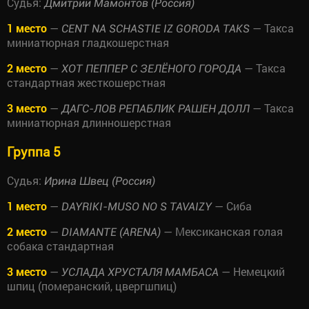
Судья:
Дмитрий Мамонтов (Россия)
1 место
—
— Такса
CENT NA SCHASTIE IZ GORODA TAKS
миниатюрная гладкошерстная
2 место
—
— Такса
ХОТ ПЕППЕР С ЗЕЛЁНОГО ГОРОДА
стандартная жесткошерстная
3 место
—
— Такса
ДАГС-ЛОВ РЕПАБЛИК РАШЕН ДОЛЛ
миниатюрная длинношерстная
Группа 5
Судья:
Ирина Швец (Россия)
1 место
—
— Сиба
DAYRIKI-MUSO NO S TAVAIZY
2 место
—
— Мексиканская голая
DIAMANTE (ARENA)
собака стандартная
3 место
—
— Немецкий
УСЛАДА ХРУСТАЛЯ МАМБАСА
шпиц (померанский, цвергшпиц)