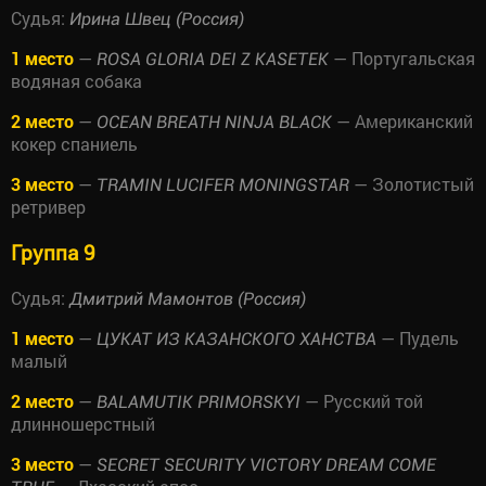
Судья:
Ирина Швец (Россия)
1 место
—
— Португальская
ROSA GLORIA DEI Z KASETEK
водяная собака
2 место
—
— Американский
OCEAN BREATH NINJA BLACK
кокер спаниель
3 место
—
— Золотистый
TRAMIN LUCIFER MONINGSTAR
ретривер
Группа 9
Судья:
Дмитрий Мамонтов (Россия)
1 место
—
— Пудель
ЦУКАТ ИЗ КАЗАНСКОГО ХАНСТВА
малый
2 место
—
— Русский той
BALAMUTIK PRIMORSKYI
длинношерстный
3 место
—
SECRET SECURITY VICTORY DREAM COME