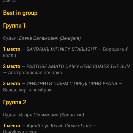
акита
Best in group
Группа 1
Судья:
Елена Балажович (Венгрия)
1 место
—
— Бородатый
SANDAURI INFINITY STARLIGHT
колли
2 место
—
PASTORE AMATO DAIKY HERE COMES THE SUN
— Австралийская овчарка
3 место
—
—
ИНФИНИТИ ШАРМ С ПРЕДГОРИЙ УРАЛА
Вельш корги пемброк
Группа 2
Судья:
Игорь Селимович (Хорватия)
1 место
—
—
Aquatoriya Kelvin Circle of Life
Ньюфаундленд