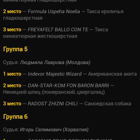
2 место
—
— Такса кроличья
Formula Uspeha Noelia
гладкошерстная
3 место
—
— Такса
FREYAFELT BALLO CON TE
миниатюрная жесткошерстная
Группа 5
Судья:
Людмила Лаврова (Молдова)
1 место
—
— Американская акита
Indevor Majestic Wizard
2 место
—
—
DAN-STAR-KOM FON BARON BARRI
Немецкий шпиц (померанский, цвергшпиц)
3 место
—
— Самоедская собака
RADOST ZHIZNI CHILI
Группа 6
Судья:
Игорь Селимович (Хорватия)