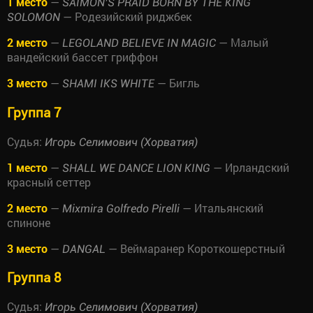
1 место
—
SAIMON’S PRAID BORN BY THE KING
— Родезийский риджбек
SOLOMON
2 место
—
— Малый
LEGOLAND BELIEVE IN MAGIC
вандейский бассет гриффон
3 место
—
— Бигль
SHAMI IKS WHITE
Группа 7
Судья:
Игорь Селимович (Хорватия)
1 место
—
— Ирландский
SHALL WE DANCE LION KING
красный сеттер
2 место
—
— Итальянский
Mixmira Golfredo Pirelli
спиноне
3 место
—
— Веймаранер Короткошерстный
DANGAL
Группа 8
Судья:
Игорь Селимович (Хорватия)