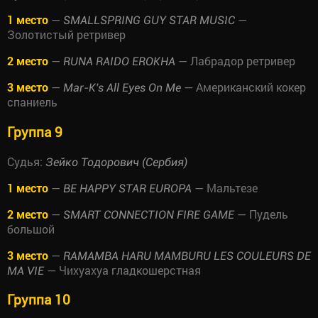
1 место
—
—
SMALLSPRING GUY STAR MUSIC
Золотистый ретривер
2 место
—
— Лабрадор ретривер
RUNA RAIDO EROKHA
3 место
—
— Американский кокер
Mar-K's All Eyes On Me
спаниель
Группа 9
Судья:
Зейко Тодорович (Сербия)
1 место
—
— Мальтезе
BE HAPPY STAR EUROPA
2 место
—
— Пудель
SMART CONNECTION FIRE GAME
большой
3 место
—
RAMAMBA HARU MAMBURU LES COULEURS DE
— Чихуахуа гладкошерстная
MA VIE
Группа 10