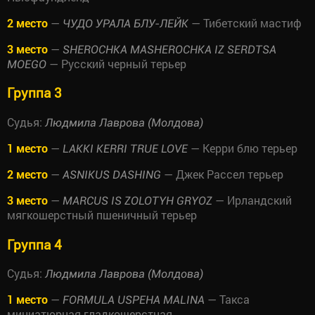
2 место
—
— Тибетский мастиф
ЧУДО УРАЛА БЛУ-ЛЕЙК
3 место
—
SHEROCHKA MASHEROCHKA IZ SERDTSA
— Русский черный терьер
MOEGO
Группа 3
Судья:
Людмила Лаврова (Молдова)
1 место
—
— Керри блю терьер
LAKKI KERRI TRUE LOVE
2 место
—
— Джек Рассел терьер
ASNIKUS DASHING
3 место
—
— Ирландский
MARCUS IS ZOLOTYH GRYOZ
мягкошерстный пшеничный терьер
Группа 4
Судья:
Людмила Лаврова (Молдова)
1 место
—
— Такса
FORMULA USPEHA MALINA
миниатюрная гладкошерстная