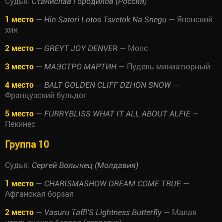
Судья:
Станислав Городилов (Россия)
1 место
—
— Японский
Hin Satori Lotos Tsvetok Na Snegu
хин
2 место
—
— Мопс
GREYT JOY DENVER
3 место
—
— Пудель миниатюрный
МАЭСТРО МАРТИН
4 место
—
—
BALT GOLDEN CLIFF DZHON SNOW
Французский бульдог
5 место
—
—
FURRYBLISS WHAT IT ALL ABOUT ALFIE
Пекинес
Группа 10
Судья:
Сергей Волынец (Молдавия)
1 место
—
—
CHARISMASHOW DREAM COME TRUE
Афганская борзая
2 место
—
— Малая
Vasuru Taffi'S Lightness Butterfly