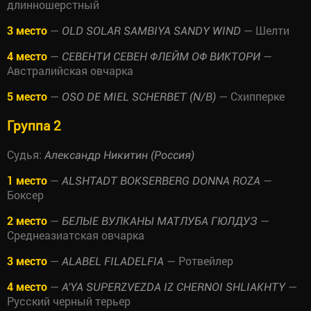
длинношерстный
3 место
—
— Шелти
OLD SOLAR SAMBIYA SANDY WIND
4 место
—
—
СЕВЕНТИ СЕВЕН ФЛЕЙМ ОФ ВИКТОРИ
Австралийская овчарка
5 место
—
— Схипперке
OSO DE MIEL SCHERBET (N/B)
Группа 2
Судья:
Александр Никитин (Россия)
1 место
—
—
ALSHTADT BOKSERBERG DONNA ROZA
Боксер
2 место
—
—
БЕЛЫЕ ВУЛКАНЫ МАТЛУБА ГЮЛДУЗ
Среднеазиатская овчарка
3 место
—
— Ротвейлер
ALABEL FILADELFIA
4 место
—
—
A'YA SUPERZVEZDA IZ CHERNOI SHLIAKHTY
Русский черный терьер