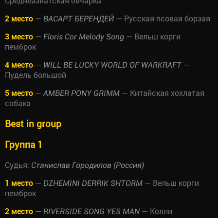
Среднеазиатская овчарка
2 место
—
— Русская псовая борзая
ВАСАРТ БЕРЕНДЕЙ
3 место
—
— Вельш корги
Floris Cor Melody Song
пемброк
4 место
—
—
WILL BE LUCKY WORLD OF WARKRAFT
Пудель большой
5 место
—
— Китайская хохлатая
AMBER PONY GRIMM
собака
Best in group
Группа 1
Судья:
Станислав Городилов (Россия)
1 место
—
— Вельш корги
DZHEMINI DERRIK SHTORM
пемброк
2 место
—
— Колли
RIVERSIDE SONG YES MAN