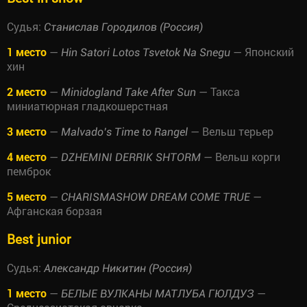
Судья:
Станислав Городилов (Россия)
1 место
—
— Японский
Hin Satori Lotos Tsvetok Na Snegu
хин
2 место
—
— Такса
Minidogland Take After Sun
миниатюрная гладкошерстная
3 место
—
— Вельш терьер
Malvado’s Time to Rangel
4 место
—
— Вельш корги
DZHEMINI DERRIK SHTORM
пемброк
5 место
—
—
CHARISMASHOW DREAM COME TRUE
Афганская борзая
Best junior
Судья:
Александр Никитин (Россия)
1 место
—
—
БЕЛЫЕ ВУЛКАНЫ МАТЛУБА ГЮЛДУЗ