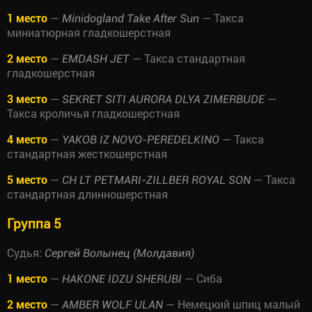
1 место
—
— Такса
Minidogland Take After Sun
миниатюрная гладкошерстная
2 место
—
— Такса стандартная
EMDASH JET
гладкошерстная
3 место
—
—
SEKRET SITI AURORA DLYA ZIMERBUDE
Такса кроличья гладкошерстная
4 место
—
— Такса
YAKOB IZ NOVO-PEREDELKINO
стандартная жесткошерстная
5 место
—
— Такса
CH LT PETMARI-ZILLBER ROYAL SON
стандартная длинношерстная
Группа 5
Судья:
Сергей Волынец (Молдавия)
1 место
—
— Сиба
HAKONE IDZU SHERUBI
2 место
—
— Немецкий шпиц малый
AMBER WOLF ULAN