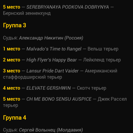
5 место
—
—
SEREBRYANAYA PODKOVA DOBRYNYA
Бернский зенненхунд
Группа 3
Судья:
Александр Никитин (Россия)
1 место
—
— Вельш терьер
Malvado’s Time to Rangel
2 место
—
— Лейкленд терьер
High Flyer's Happy Bear
3 место
—
— Американский
Lansur Pride Dart Vaider
стаффордширский терьер
4 место
—
— Скотч терьер
ELEVATE GERSHWIN
5 место
—
— Джек Рассел
CH ME BONO SENSU AUSPICE
терьер
Группа 4
Судья:
Сергей Волынец (Молдавия)