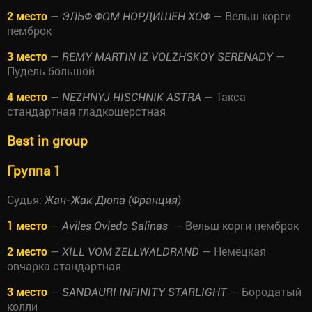
2 место
—
— Вельш корги
ЭЛЬФ ФОМ НОРДИШЕН ХОФ
пемброк
3 место
—
—
REMY MARTIN IZ VOLZHSKOY SERENADY
Пудель большой
4 место
—
— Такса
NEZHNYJ HISCHNIK ASTRA
стандартная гладкошерстная
Best in group
Группа 1
Судья:
Жан-Жак Дюпа (Франция)
1 место
—
— Вельш корги пемброк
Aviles Oviedo Salinas
2 место
—
— Немецкая
XILL VOM ZELLWALDRAND
овчарка стандартная
3 место
—
— Бородатый
SANDAURI INFINITY STARLIGHT
колли