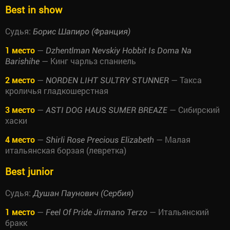
Best in show
Судья:
Борис Шапиро (Франция)
1 место
—
Dzhentlman Nevskiy Hobbit Is Doma Na
— Кинг чарльз спаниель
Barishihe
2 место
—
— Такса
NORDEN LIHT SULTRY STUNNER
кроличья гладкошерстная
3 место
—
— Сибирский
ASTI DOG HAUS SUMER BREAZE
хаски
4 место
—
— Малая
Shirli Rose Precious Elizabeth
итальянская борзая (левретка)
Best junior
Судья:
Душан Паунович (Сербия)
1 место
—
— Итальянский
Feel Of Pride Jirmano Terzo
бракк