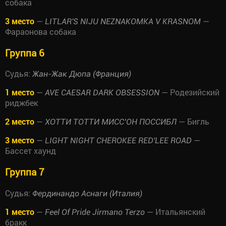
собака
3 место
—
—
LITLAR'S NIJU NEZNAKOMKA V KRASNOM
Фараонова собака
Группа 6
Судья:
Жан-Жак Дюпа (Франция)
1 место
—
— Родезийский
AVE CAESAR DARK OBSESSION
риджбек
2 место
—
— Бигль
ХОТТИ ТОТТИ МИСС’ОН ПОССИБЛ
3 место
—
—
LIGHT NIGHT CHEROKEE RED'LEE ROAD
Бассет хаунд
Группа 7
Судья:
Фердинандо Аснаги (Италия)
1 место
—
— Итальянский
Feel Of Pride Jirmano Terzo
бракк