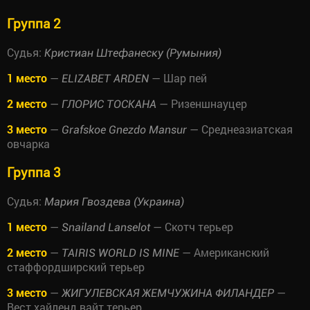
Группа 2
Судья:
Кристиан Штефанеску (Румыния)
1 место
—
— Шар пей
ELIZABET ARDEN
2 место
—
— Ризеншнауцер
ГЛОРИС ТОСКАНА
3 место
—
— Среднеазиатская
Grafskoe Gnezdo Mansur
овчарка
Группа 3
Судья:
Мария Гвоздева (Украина)
1 место
—
— Скотч терьер
Snailand Lanselot
2 место
—
— Американский
TAIRIS WORLD IS MINE
стаффордширский терьер
3 место
—
—
ЖИГУЛЕВСКАЯ ЖЕМЧУЖИНА ФИЛАНДЕР
Вест хайленд вайт терьер