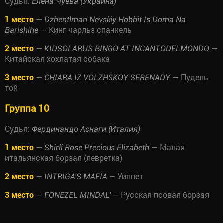
Судья:
Елена Чуева (Украина)
1 место
—
Dzhentlman Nevskiy Hobbit Is Doma Na
— Кинг чарльз спаниель
Barishihe
2 место
—
—
KIDSOLARUS BINGO AT INCANTODELMONDO
Китайская хохлатая собака
3 место
—
— Пудель
CHIARA IZ VOLZHSKOY SERENADY
той
Группа 10
Судья:
Фердинандо Аснаги (Италия)
1 место
—
— Малая
Shirli Rose Precious Elizabeth
итальянская борзая (левретка)
2 место
—
— Уиппет
INTRIGA'S MAFIA
3 место
—
— Русская псовая борзая
FONEZEL MINDAL'