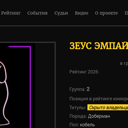
Рейтинг
События
Судьи
Видео
О проекте
П
ЗЕУС ЭМПАЙ
в г
Рейтинг 2026:
2
Группа:
Позиция в рейтинге юниор
Титулы:
Скрыто владельц
Порода:
Доберман
Пол:
кобель