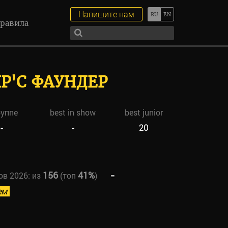
Напишите нам
равила
Р'С ФАУНДЕР
руппе
best in show
best junior
-
-
20
156
41%
ов 2026:
из
(топ
)
=
ем