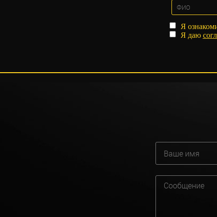
Я ознаком
Я даю
согл