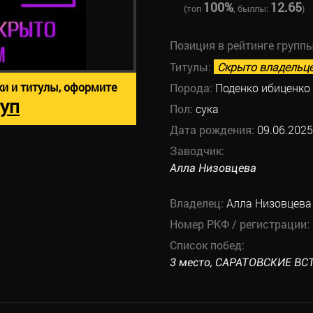
100%
12.65
(топ
, быллы:
)
Позиция в рейтинге групп
Титулы:
Скрыто владельц
ки и титулы, оформите
Порода:
Поденко ибиценко
уп
Пол:
сука
Дата рождения:
09.06.2025
Заводчик:
Алла Низовцева
Владелец:
Алла Низовцева
Номер РКФ / регистрации:
Список побед:
3 место, САРАТОВСКИЕ ВСТ