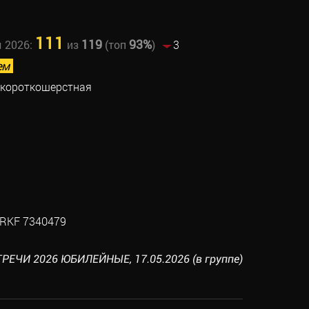
111
119
93%
ы 2026:
из
(топ
)
3
ем
 короткошерстная
RKF 7340479
РЕЧИ 2026 ЮБИЛЕЙНЫЕ, 17.05.2026 (в группе)