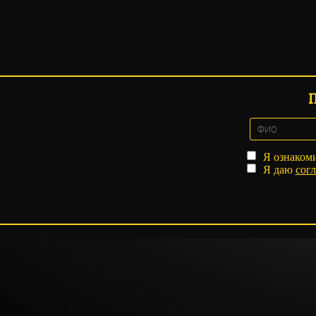
Я ознаком
Я даю
согл