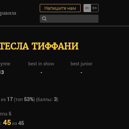
Напишите нам
равила
 ТЕСЛА ТИФФАНИ
руппе
best in show
best junior
13
-
-
17
53%
3
из
(топ
) (баллы:
)
уппа
5
45
45
н:
из