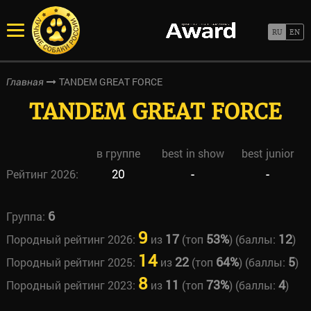
TANDEM GREAT FORCE
Главная
TANDEM GREAT FORCE
в группе
best in show
best junior
Рейтинг 2026:
20
-
-
6
Группа:
9
17
53%
12
Породный рейтинг 2026:
из
(топ
) (баллы:
)
14
22
64%
5
Породный рейтинг 2025:
из
(топ
) (баллы:
)
8
11
73%
4
Породный рейтинг 2023:
из
(топ
) (баллы:
)