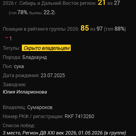
21
27
2026 г. Сибирь и Дальний Восток регион:
из
78%
22.2
(топ
, быллы:
)
85
97
88%
Позиция в рейтинге группы 2026:
из
(топ
)
1
Титулы:
Скрыто владельцем
Порода:
Бладхаунд
Пол:
сука
Дата рождения:
23.07.2025
Заводчик:
Юлия Илларионова
Владелец:
Сумароков
Номер РКФ / регистрации:
RKF 7413260
Список побед:
3 место, Регион ДВ XXI век 2026, 01.05.2026 (в группе)