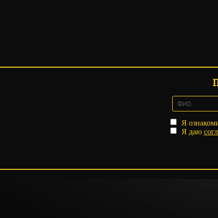
Я ознаком
Я даю
согл