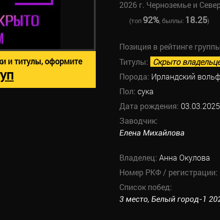
2026 г. Черноземье и Севе
92%
18.25
(топ
, быллы:
)
Позиция в рейтинге групп
ки и титулы, оформите
Титулы:
Скрыто владельц
уп
Порода:
Ирландский вольф
Пол:
сука
Дата рождения:
03.03.2025
Заводчик:
Елена Михайлова
Владелец:
Анна Окулова
Номер РКФ / регистрации:
Список побед:
3 место, Белый город-1 202