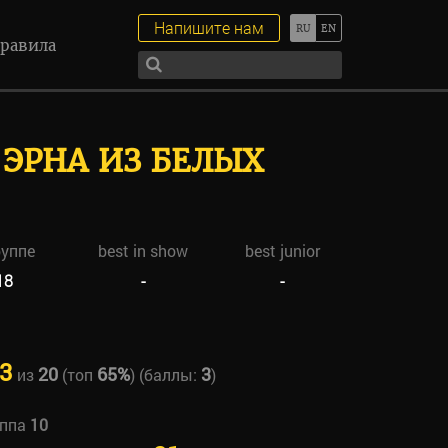
Напишите нам
равила
ЭРНА ИЗ БЕЛЫХ
руппе
best in show
best junior
18
-
-
3
20
65%
3
из
(топ
) (баллы:
)
уппа
10