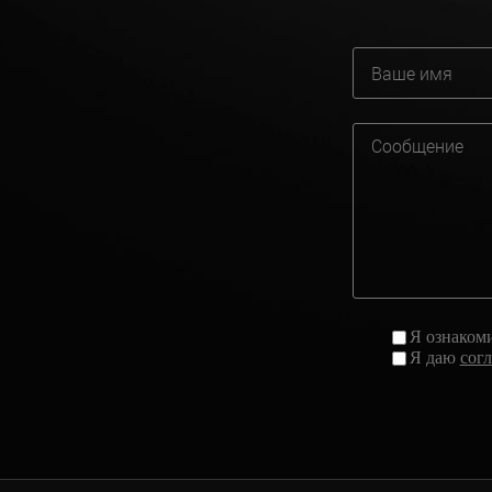
Я ознаком
Я даю
сог