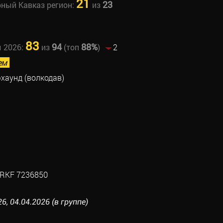
21
23
рный Кавказ регион:
из
83
94
88%
ы 2026:
из
(топ
)
2
ем
хаунд (волкодав)
RKF 7236850
6, 04.04.2026 (в группе)