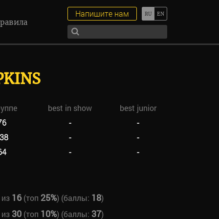
Напишите нам
равила
PKINS
руппе
best in show
best junior
76
-
-
38
-
-
64
-
-
16
25%
18
из
(топ
) (баллы:
)
30
10%
37
из
(топ
) (баллы:
)