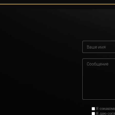
Я ознаком
Я даю
сог