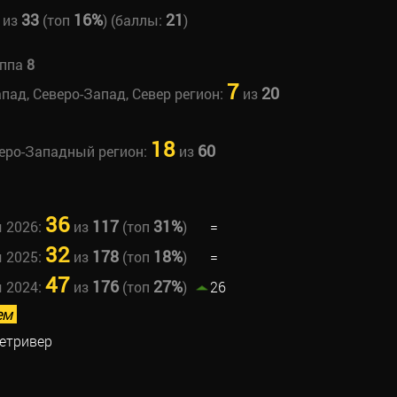
33
16%
21
из
(топ
) (баллы:
)
уппа
8
7
20
апад, Северо-Запад, Север регион:
из
18
60
веро-Западный регион:
из
36
117
31%
ы 2026:
из
(топ
)
=
32
178
18%
ы 2025:
из
(топ
)
=
47
176
27%
ы 2024:
из
(топ
)
26
ем
етривер