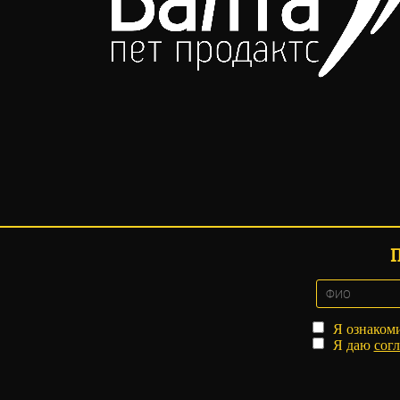
Я ознаком
Я даю
согл