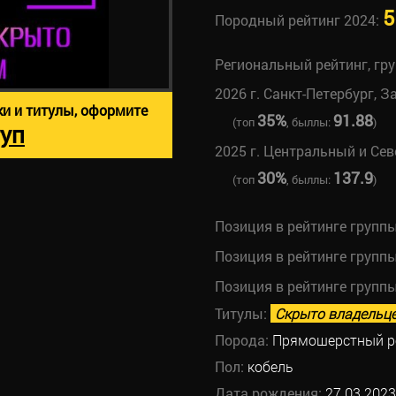
5
Породный рейтинг 2024:
Региональный рейтинг, гр
2026 г. Санкт-Петербург, З
ки и титулы, оформите
35%
91.88
(топ
, быллы:
)
уп
2025 г. Центральный и Се
30%
137.9
(топ
, быллы:
)
Позиция в рейтинге групп
Позиция в рейтинге групп
Позиция в рейтинге групп
Титулы:
Скрыто владельц
Порода:
Прямошерстный р
Пол:
кобель
Дата рождения:
27.03.2023